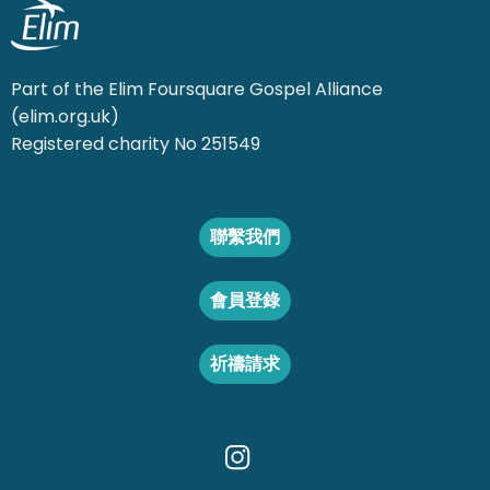
Part of the Elim Foursquare Gospel Alliance
(elim.org.uk)
Registered charity No 251549
聯繫我們
會員登錄
祈禱請求