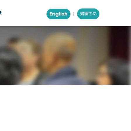
獻
English
|