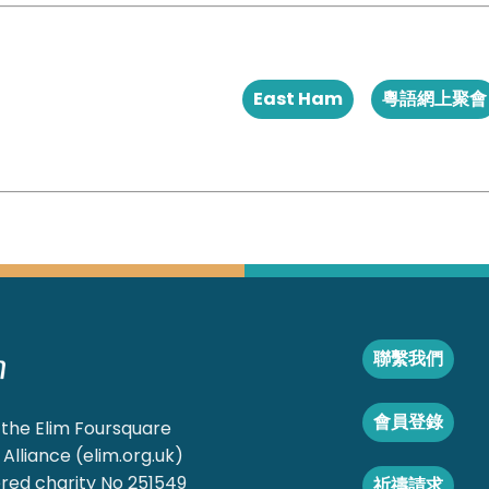
East Ham
粵語網上聚會
聯繫我們
會員登錄
 the Elim Foursquare
Alliance (elim.org.uk)
red charity No 251549
祈禱請求