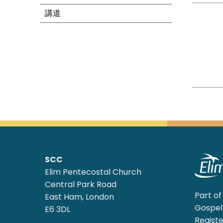
講道
SCC
Elim Pentecostal Church
Central Park Road
Part of
East Ham, London
Gospel 
E6 3DL
Registe