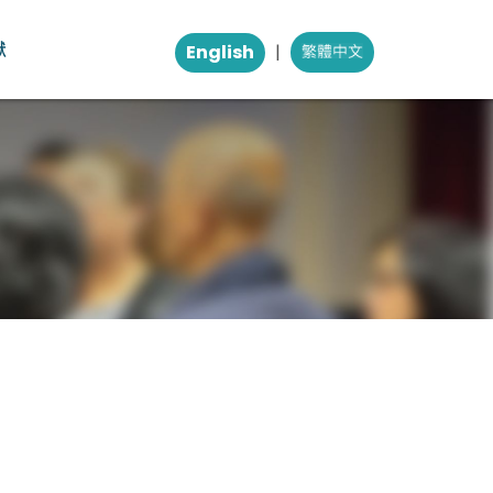
獻
English
|