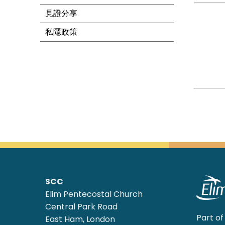
見證分享
私隱政策
SCC
Elim Pentecostal Church
Central Park Road
Part of
East Ham, London